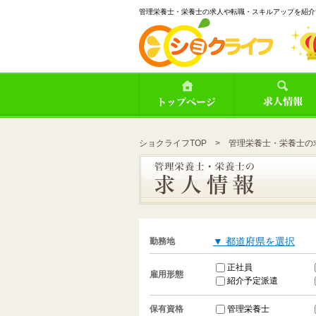
管理栄養士・栄養士の求人や転職・スキルアップを紹介
ショクライフTOP
> 管理栄養士・栄養士の
▼ 都道府県を選択
勤務地
正社員
雇用形態
紹介予定派遣
管理栄養士
保有資格