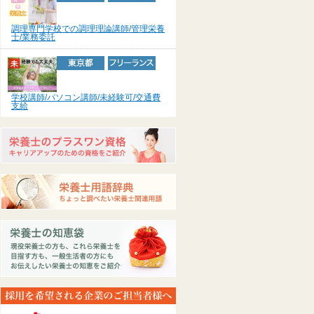
調理専門学校での調理理論講師/管理栄養
士/業務委託
学校講師/パソコン講師/未経験可/交通費
支給