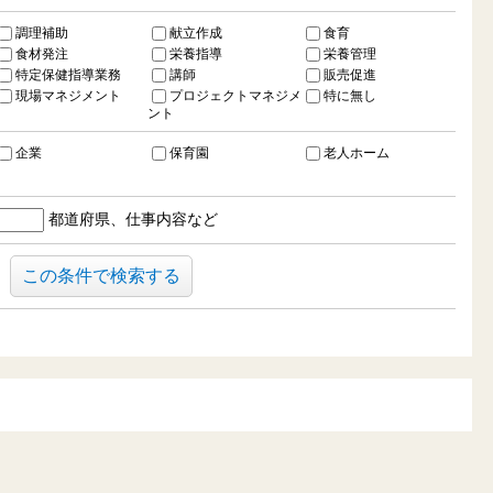
調理補助
献立作成
食育
食材発注
栄養指導
栄養管理
特定保健指導業務
講師
販売促進
現場マネジメント
プロジェクトマネジメ
特に無し
ント
企業
保育園
老人ホーム
都道府県、仕事内容など