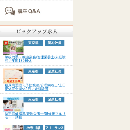
学校助手・教諭業務/管理栄養士/未経験
可／年間139日休
糖尿病重症化予防業務/管理栄養士/土日
祝休完全週休2日／未経験可
特定保健指導/管理栄養士/研修後フルリ
モート勤務