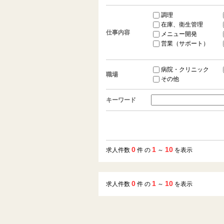
調理
在庫、衛生管理
仕事内容
メニュー開発
営業（サポート）
病院・クリニック
職場
その他
キーワード
0
1
10
求人件数
件 の
～
を表示
0
1
10
求人件数
件 の
～
を表示