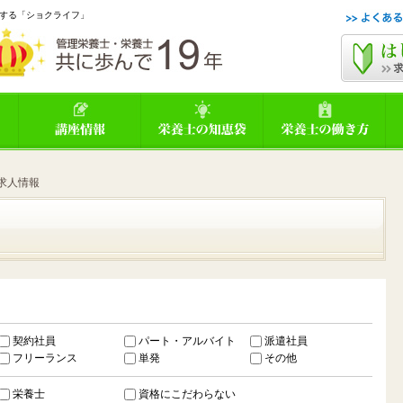
する「ショクライフ」
求人情報
契約社員
パート・アルバイト
派遣社員
フリーランス
単発
その他
栄養士
資格にこだわらない