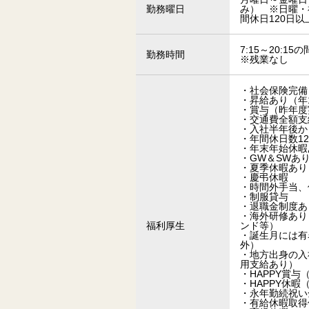
勤務曜日
み） ※日曜・
間休日120日以
7:15～20:
勤務時間
※残業なし
・社会保険完備
・昇給あり（年
・賞与（昨年度
・交通費全額支
・入社半年後か
・年間休日数12
・年末年始休暇
・GW＆SWあ
・夏季休暇あり
・慶弔休暇
・時間外手当、
・制服貸与
・退職金制度あ
・海外研修あり
福利厚生
ンド等）
・誕生月には有
外）
・地方出身の入
用支給あり）
・HAPPY賞与
・HAPPY休
・永年勤続祝い
・有給休暇取得