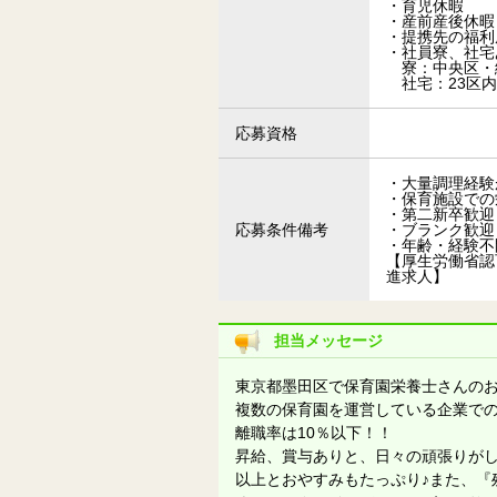
・育児休暇
・産前産後休暇
・提携先の福利
・社員寮、社宅
寮：中央区・
社宅：23区内
応募資格
・大量調理経験
・保育施設での
・第二新卒歓迎
応募条件備考
・ブランク歓迎
・年齢・経験不
【厚生労働省認
進求人】
担当メッセージ
東京都墨田区で保育園栄養士さんの
複数の保育園を運営している企業で
離職率は10％以下！！
昇給、賞与ありと、日々の頑張りがし
以上とおやすみもたっぷり♪また、『