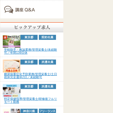
学校助手・教諭業務/管理栄養士/未経験
可／年間139日休
糖尿病重症化予防業務/管理栄養士/土日
祝休完全週休2日／未経験可
特定保健指導/管理栄養士/研修後フルリ
モート勤務