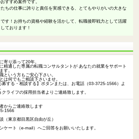
のおすすめ案件です。
分たちの仕事に誇りと責任を実感できる、とてもやりがいの大きな
りです！お持ちの資格や経験を活かして、転職後即戦力として活躍
ちしております！
に寄り添って20年。
に精通した専属の転職コンサルタントが あなたの就業をサポート
ます。
職という方もご安心下さい。
とは何でもご相談下さいませ。
募する・相談する】ボタンまたは、お電話（03-3725-1566）よ
。
ョクライフの採用担当者よりご連絡致します。
者からご連絡致します
-1566
談（東京都目黒区自由が丘）
ンケート（e-mail）へご回答をお願いいたします。