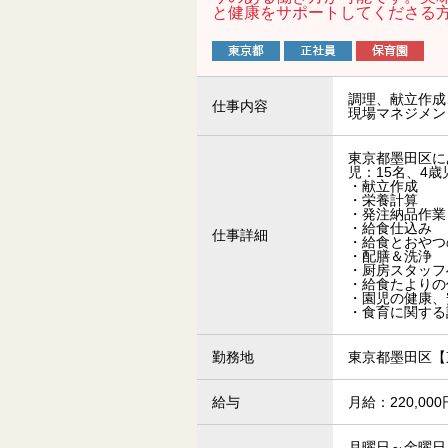
と健康をサポートしてくださる
調理、献立作成
仕事内容
現場マネジメン
東京都墨田区に
児：15名、4歳
・献立作成
・栄養計算
・発注納品作業
・給食仕込み
仕事詳細
・給食とおやつ
・配膳＆洗浄
・厨房スタッフ
・給食たよりの
・園児の健康、
・食育に関する
勤務地
東京都墨田区【
給与
月給：220,0
月曜日～金曜日