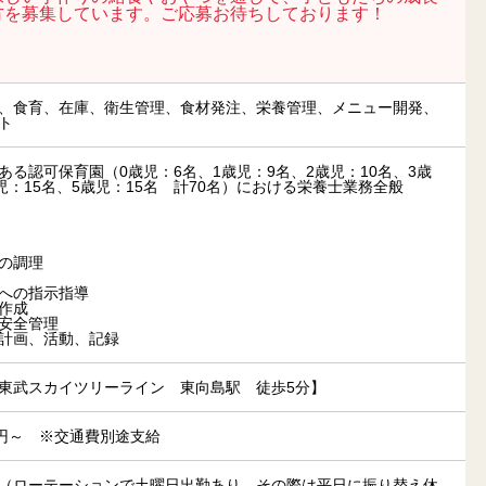
方を募集しています。ご応募お待ちしております！
、食育、在庫、衛生管理、食材発注、栄養管理、メニュー開発、
ト
ある認可保育園（0歳児：6名、1歳児：9名、2歳児：10名、3歳
児：15名、5歳児：15名 計70名）における栄養士業務全般
の調理
への指示指導
作成
安全管理
計画、活動、記録
東武スカイツリーライン 東向島駅 徒歩5分】
00円～ ※交通費別途支給
（ローテーションで土曜日出勤あり、その際は平日に振り替え休