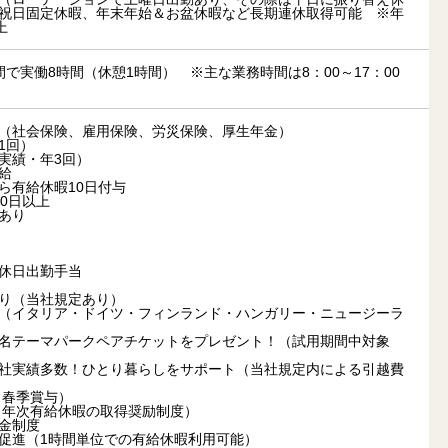
祝日固定休暇、年末年始＆お盆休暇など長期連休取得可能 ※年
上
15の間で実働8時間（休憩1時間） ※主な業務時間は8：00～17：00
（社会保険、雇用保険、労災保険、厚生年金）
1回）
実績・年3回）
給
ら有給休暇10日付与
0日以上
あり
り
休日出勤手当
り（当社規定あり）
（イタリア・ドイツ・フィンランド・ハンガリー・ニュージーラ
名テーマパークペアチケットをプレゼント！（試用期間中対象
社実績多数！ひとり暮らしをサポート（当社規定内による引越費
（春季賞与）
暇（年次有給休暇の取得奨励制度）
金制度
促進（1時間単位での有給休暇利用可能）