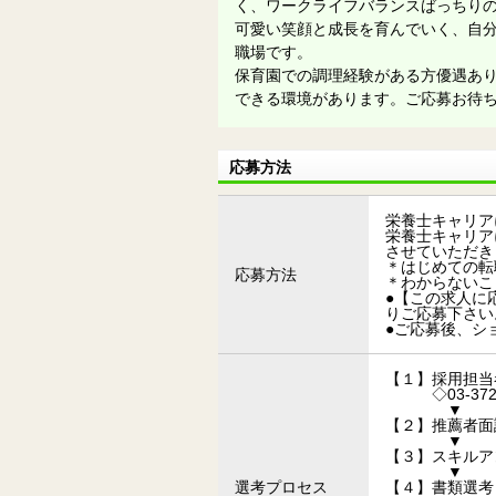
く、ワークライフバランスばっちり
可愛い笑顔と成長を育んでいく、自
職場です。
保育園での調理経験がある方優遇あ
できる環境があります。ご応募お待
応募方法
栄養士キャリア
栄養士キャリア
させていただき
＊はじめての転
応募方法
＊わからないこ
●【この求人に応
りご応募下さい
●ご応募後、シ
【１】採用担当
◇03-3725
▼
【２】推薦者面
▼
【３】スキルア
▼
選考プロセス
【４】書類選考