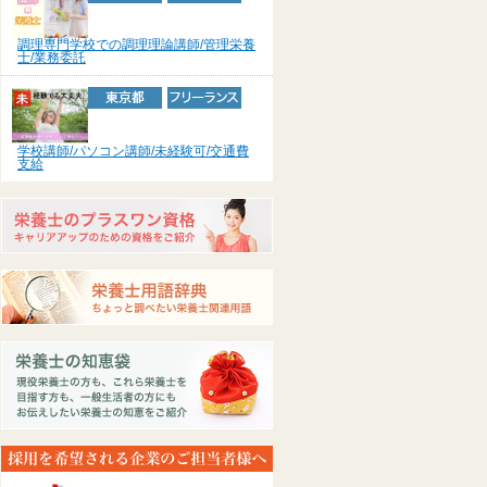
調理専門学校での調理理論講師/管理栄養
士/業務委託
学校講師/パソコン講師/未経験可/交通費
支給