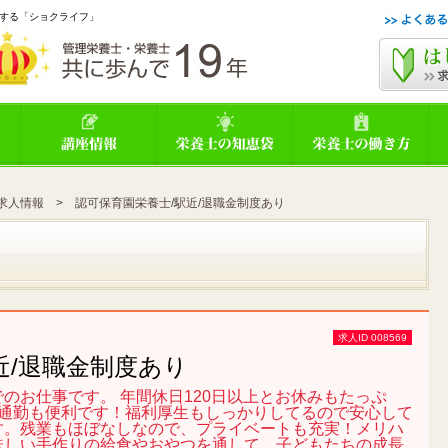
する「ショクライフ」
求人情報
> 認可保育園栄養士/駅近/退職金制度あり
求人ID 008569
近/退職金制度あり
のお仕事です。 年間休日120日以上とお休みもたっぷ
で通勤も便利です！福利厚生もしっかりしてるので安心して
す。残業もほぼなしなので、プライベートも充実！メリハ
味しい手作りの給食やおやつを通して、子どもたちの成長