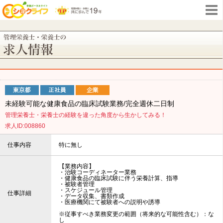
未経験可能な健康食品の臨床試験業務/完全週休二日制
管理栄養士・栄養士の経験を違った角度から生かしてみる！
求人ID:008860
仕事内容
特に無し
【業務内容】
・治験コーディネーター業務
・健康食品の臨床試験に伴う栄養計算、指導
・被験者管理
・スケジュール管理
仕事詳細
・データ収集、書類作成
・医療機関にて被験者への説明や誘導
※従事すべき業務変更の範囲（将来的な可能性含む）：な
し