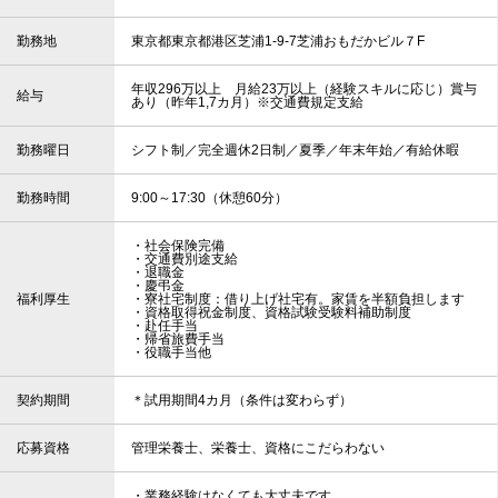
勤務地
東京都東京都港区芝浦1-9-7芝浦おもだかビル７F
年収296万以上 月給23万以上（経験スキルに応じ）賞与
給与
あり（昨年1,7カ月）※交通費規定支給
勤務曜日
シフト制／完全週休2日制／夏季／年末年始／有給休暇
勤務時間
9:00～17:30（休憩60分）
・社会保険完備
・交通費別途支給
・退職金
・慶弔金
福利厚生
・寮社宅制度：借り上げ社宅有。家賃を半額負担します
・資格取得祝金制度、資格試験受験料補助制度
・赴任手当
・帰省旅費手当
・役職手当他
契約期間
＊試用期間4カ月（条件は変わらず）
応募資格
管理栄養士、栄養士、資格にこだらわない
・業務経験はなくても大丈夫です