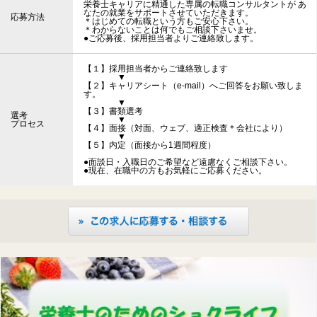
栄養士キャリアに精通した専属の転職コンサルタントが あ
なたの就業をサポートさせていただきます。
応募方法
＊はじめての転職という方もご安心下さい。
＊わからないことは何でもご相談下さいませ。
●ご応募後、採用担当者よりご連絡致します。
【１】採用担当者からご連絡致します
▼
【２】キャリアシート（e-mail）へご回答をお願い致しま
す。
▼
【３】書類選考
選考
▼
プロセス
【４】面接（対面、ウェブ、適正検査＊会社により）
▼
【５】内定（面接から1週間程度）
●面談日・入職日のご希望など遠慮なくご相談下さい。
●現在、在職中の方もお気軽にご応募ください。