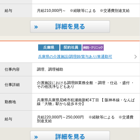
給与
月給210,000円～ ※経験等による ※交通費別途支給
兵庫県の介護施設/調理師/賞与あり/車通勤可
仕事内容
調理、調理補助
介護施設における調理師業務全般 ・調理 ・仕込 ・盛付 ・
仕事詳細
その他洗浄などもあり
兵庫県兵庫県尼崎市杭瀬南新町4丁目 【 阪神本線・なんば
勤務地
線「大物」駅から徒歩８分】
月給220,000円～250,000円 ※経験等による ※交通費
給与
別途支給