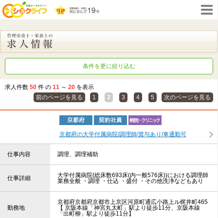
条件を更に絞り込む
求人件数
50
件 の
11
～
20
を表示
前のページを見る
1
2
3
4
5
次のページを見る
京都府の大学付属病院/調理師/賞与あり/車通勤可
仕事内容
調理、調理補助
大学付属病院(総床数693床(内一般576床))における調理師
仕事詳細
業務全般 ・調理 ・仕込 ・盛付 ・その他洗浄などもあり
京都府京都府京都市上京区河原町通広小路上ル梶井町465
勤務地
【 京阪本線「神宮丸太町」駅より徒歩11分、京阪本線
「出町柳」駅より徒歩11分】