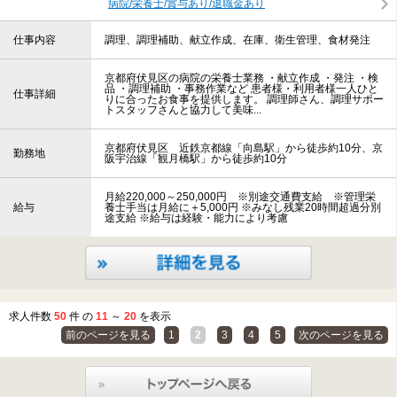
病院/栄養士/賞与あり/退職金あり
仕事内容
調理、調理補助、献立作成、在庫、衛生管理、食材発注
京都府伏見区の病院の栄養士業務 ・献立作成 ・発注 ・検
品 ・調理補助 ・事務作業など 患者様・利用者様一人ひと
仕事詳細
りに合ったお食事を提供します。 調理師さん、調理サポー
トスタッフさんと協力して美味...
京都府伏見区 近鉄京都線「向島駅」から徒歩約10分、京
勤務地
阪宇治線「観月橋駅」から徒歩約10分
月給220,000～250,000円 ※別途交通費支給 ※管理栄
給与
養士手当は月給に＋5,000円 ※みなし残業20時間超過分別
途支給 ※給与は経験・能力により考慮
求人件数
50
件 の
11
～
20
を表示
前のページを見る
1
2
3
4
5
次のページを見る