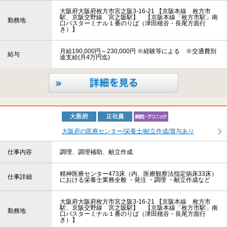
大阪府大阪府枚方市宮之阪3-16-21 【京阪本線 枚方市
駅、京阪交野線 宮之阪駅】 【京阪本線「枚方市駅」南
勤務地
口バスターミナル１番のりば（津田穂谷・長尾方面行
き）】
月給190,000円～230,000円 ※経験等による ※交通費別
給与
途支給(月4万円迄)
大阪府の医療センター/栄養士/献立作成/賞与あり
仕事内容
調理、調理補助、献立作成
精神医療センター473床（内、医療観察法指定病床33床）
仕事詳細
における栄養士業務全般 ・発注 ・調理 ・献立作成など
大阪府大阪府枚方市宮之阪3-16-21 【京阪本線 枚方市
駅、京阪交野線 宮之阪駅】 【京阪本線「枚方市駅」南
勤務地
口バスターミナル１番のりば（津田穂谷・長尾方面行
き）】