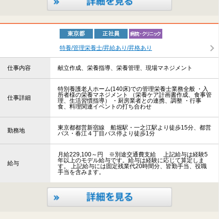
特養/管理栄養士/昇給あり/昇格あり
仕事内容
献立作成、栄養指導、栄養管理、現場マネジメント
特別養護老人ホーム(140床)での管理栄養士業務全般 ・入
所者様の栄養マネジメント （栄養ケア計画書作成、食事管
仕事詳細
理、生活習慣指導） ・厨房業者との連携、調整 ・行事
食、料理関連イベントの打ち合わせ
東京都都営新宿線 船堀駅・一之江駅より徒歩15分、都営
勤務地
バス・春江４丁目バス停より徒歩1分
月給229,100～円 ※別途交通費支給 上記給与は経験5
年以上のモデル給与です。給与は経験に応じて算定しま
給与
す。 上記給与には固定残業代20時間分、皆勤手当、役職
手当を含みます。