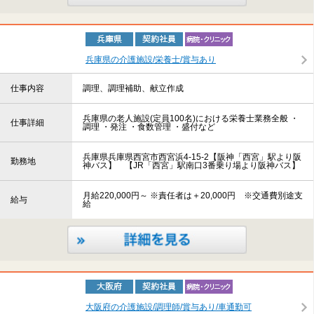
兵庫県の介護施設/栄養士/賞与あり
仕事内容
調理、調理補助、献立作成
兵庫県の老人施設(定員100名)における栄養士業務全般 ・
仕事詳細
調理 ・発注 ・食数管理 ・盛付など
兵庫県兵庫県西宮市西宮浜4-15-2【阪神「西宮」駅より阪
勤務地
神バス】 【JR「西宮」駅南口3番乗り場より阪神バス】
月給220,000円～ ※責任者は＋20,000円 ※交通費別途支
給与
給
大阪府の介護施設/調理師/賞与あり/車通勤可