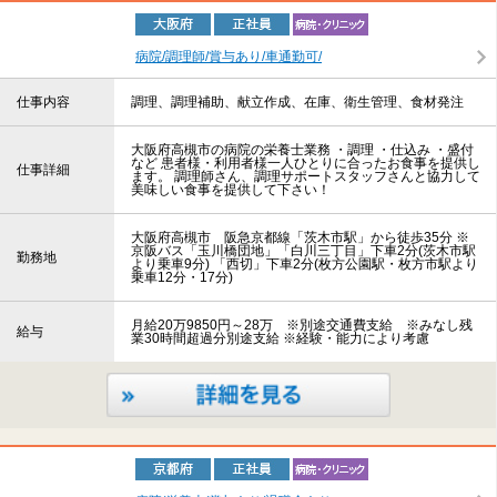
病院/調理師/賞与あり/車通勤可/
仕事内容
調理、調理補助、献立作成、在庫、衛生管理、食材発注
大阪府高槻市の病院の栄養士業務 ・調理 ・仕込み ・盛付
など 患者様・利用者様一人ひとりに合ったお食事を提供し
仕事詳細
ます。 調理師さん、調理サポートスタッフさんと協力して
美味しい食事を提供して下さい！
大阪府高槻市 阪急京都線「茨木市駅」から徒歩35分 ※
京阪バス「玉川橋団地」「白川三丁目」下車2分(茨木市駅
勤務地
より乗車9分) 「西切」下車2分(枚方公園駅・枚方市駅より
乗車12分・17分)
月給20万9850円～28万 ※別途交通費支給 ※みなし残
給与
業30時間超過分別途支給 ※経験・能力により考慮