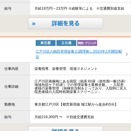
給与
月給19万円～23万円 ※経験等による ※交通費別途支給
江戸川区の病院管理栄養士/調理無し/2023年2月開院/駅
近
仕事内容
栄養指導、栄養管理、現場マネジメント
江戸川区南篠崎にある病院（病床:60床（急性期一般15床/
地域包括ケア45床）での管理栄養士業務全般。 ・入院患
仕事詳細
者様の栄養管理 （病棟担当制をとっており、入院時に全入
院患者様の入院時初期栄養スクリーニン...
勤務地
東京都江戸川区【都営新宿線 瑞江駅から徒歩約5分】
給与
月給218,300円 〜 ※別途交通費支給